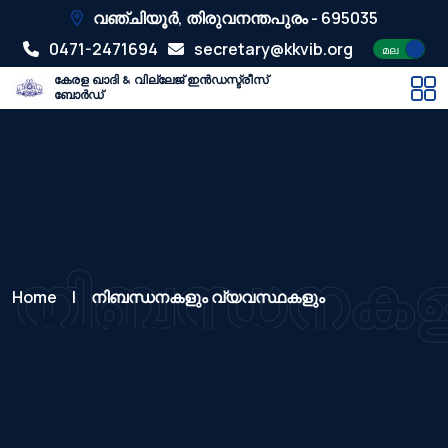
വഞ്ചിയൂർ, തിരുവനന്തപുരം - 695035
0471-2471694
secretary@kkvib.org
മല
കേരള ഖാദി & വില്ലേജ് ഇൻഡസ്ട്രീസ്
ബോർഡ്
നിബന്ധനകള
Home
|
നിബന്ധനകളും വ്യവസ്ഥകളും
നിബന്ധനകളും
വ്യവസ്ഥകളും